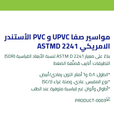
مواسير صفا UPVC و PVC الأستندر
لامريكي ASTMD 2241
اءً على معيار ASTM D 2241 لنسبة الأبعاد القياسية (SDR)
لتطبيقات: أنابيب مُصنَّفة الضغط
لطول: ٥.٨ و٦ أمتار. اللون: رمادي/أبيض.
نوع المقبس: عادي، وصلة غراء (SC/J)
أطوال وألوان غير قياسية متوفرة عند الطلب.