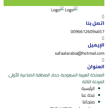
مصنع صفا العربية للصناعات البلاستيكية المحددة
Safa Alarabia Factory For Plastic Products Co
تصل بنا
ر بي في سي و يو بي في سي و سي بي في سي
0096612609465
PVC , UPVC , CPVC 
لإيميل
safaalarabia@hotmail.co
لعنوان
لمملكة العربية السعودية، جدة، المنطقة الصناعية الأولى،
لمرحلة الثالثة
الرئيسية
نبذة عنا
منتجاتنا