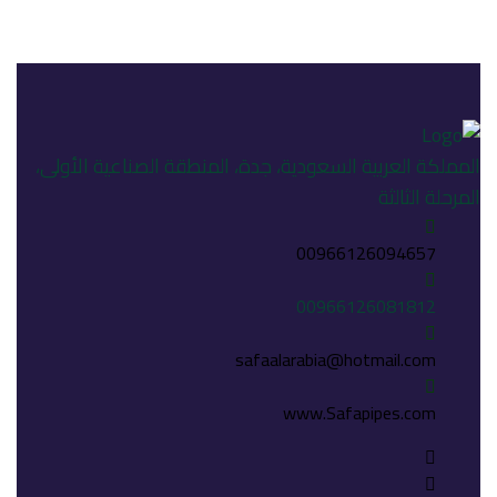
لمملكة العربية السعودية، جدة، المنطقة الصناعية الأولى،
لمرحلة الثالثة
00966126094657
00966126081812
safaalarabia@hotmail.com
www.Safapipes.com