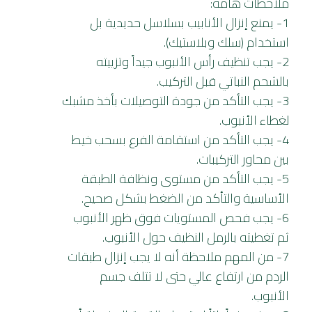
ملاحظات هامة:
1- يمنع إنزال الأنابيب بسلاسل حديدية بل
استخدام (سلك وبلاستيك).
2- يجب تنظيف رأس الأنبوب جيداً وتزييته
بالشحم النباتي قبل التركيب.
3- يجب التأكد من جودة التوصيلات بأخذ مشبك
لغطاء الأنبوب.
4- يجب التأكد من استقامة الفرع بسحب خيط
بين محاور التركيبات.
5- يجب التأكد من مستوى ونظافة الطبقة
الأساسية والتأكد من الضغط بشكل صحيح.
6- يجب فحص المستويات فوق ظهر الأنبوب
ثم تغطيته بالرمل النظيف حول الأنبوب.
7- من المهم ملاحظة أنه لا يجب إنزال طبقات
الردم من ارتفاع عالي حتى لا تتلف جسم
الأنبوب.