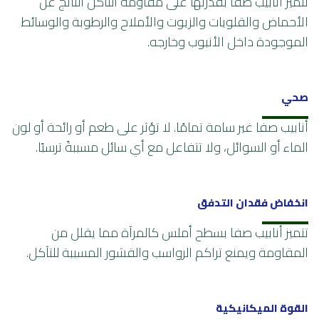
تتميز أنابيب صفا بقدرتها على مقاومة التآكل الناتج عن
الأحماض والقلويات والزيوت والأملاح والرطوبة والوسائط
الموجودة داخل الأنبوب وخارجه.
صحي
أنابيب صفا غير سامة تمامًا. لا تؤثر على طعم أو رائحة أو لون
الماء أو السوائل، ولا تتفاعل مع أي سائل مسببةً ترسبًا.
انخفاض فقدان التدفق
تتميز أنابيب صفا بسطح أملس كالمرآة مما يقلل من
المقاومة ويمنع تراكم الرواسب والقشور المسببة للتآكل.
القوة الميكانيكية