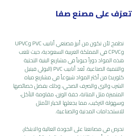
تعرّف على مصنع صفا
رؤية صفا
نطمح لأن نكون من أبرز مصنعي أنابيب PVC وUPVC
وCPVC في المملكة العربية السعودية، حيث تلعب
هذه المواد دوراً حيوياً في مشاريع البنية التحتية
والتنمية الصناعية. تُعد أنابيب PVC (البولي فينيل
كلوريد) من أكثر المواد شيوعاً في مشاريع مياه
الشرب والري والصرف الصحي، وذلك بفضل خصائصها
المتميزة مثل المتانة، خفة الوزن، مقاومة التآكل،
وسهولة التركيب، مما يجعلها الخيار الأمثل
للاستخدامات المدنية والصناعية.
نحرص في مصانعنا على الجودة العالية والابتكار،