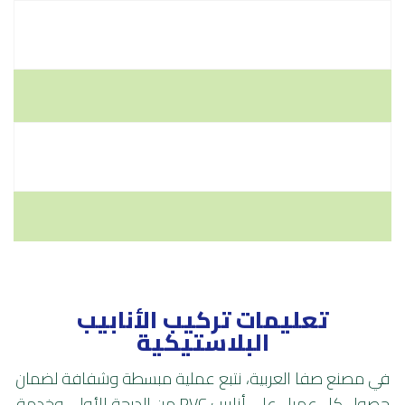
مقاومة لمعظم المواد الكيميائية
للتغليف والأحواض
تعليمات تركيب الأنابيب
البلاستيكية
في مصنع صفا العربية، نتبع عملية مبسطة وشفافة لضمان
حصول كل عميل على أنابيب PVC من الدرجة الأولى وخدمة