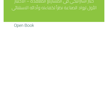
خبير استراتيجي في المشاريع المعقدة – الاختيار
الأول لرواد الصناعة نظراً لكفاءته وأدائه الاستثنائي
Open Book