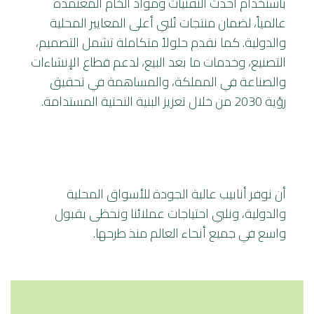
باستخدام أحدث التقنيات ومواد الخام المُعتمدة
عالمياً، لضمان منتجات تُلبي أعلى المعايير المحلية
والدولية. كما نقدم حلولاً متكاملة تشمل التصميم،
التصنيع، وخدمات ما بعد البيع، لدعم قطاع الإنشاءات
والصناعة في المملكة، والمساهمة في تحقيق
رؤية 2030 من خلال تعزيز البنية التحتية المستدامة.
مهمة صفا
أن نوفر أنابيب عالية الجودة للأسواق المحلية
والدولية، ونلبي احتياجات عملائنا ونحظى بقبول
واسع في جميع أنحاء العالم منذ طرحها.