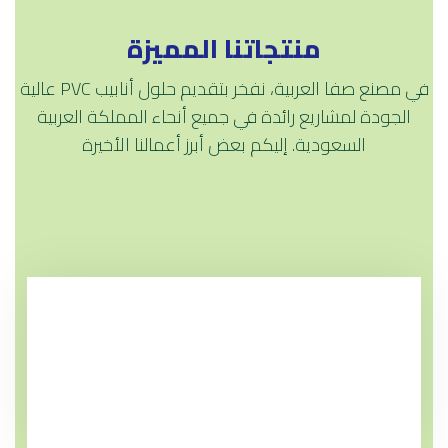
منتجاتنا المميزة
في مصنع صفا العربية، نفخر بتقديم حلول أنابيب PVC عالية
الجودة لمشاريع رائدة في جميع أنحاء المملكة العربية
السعودية. إليكم بعض أبرز أعمالنا الأخيرة
مواسير PVC / UPVC صفا
مواسير صفا يو بي في سي للضغوط الاستندر
الالماني DIN8062 كلاس 1 , 2 , 3 , 4 , 5