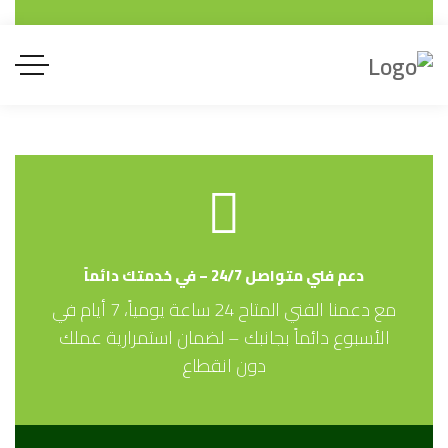
 مصنع صفا العربية للصناعات البلاستيكية المحددة
Safa Alarabia Factory For Plastic Products Co.
سير بي في سي و يو بي في سي و سي بي في سي
PVC , UPVC , CPVC PI
دعم فني متواصل 24/7 – في خدمتك دائماً
مع دعمنا الفني المتاح 24 ساعة يومياً، 7 أيام في
الأسبوع دائماً بجانبك – لضمان استمرارية عملك
دون انقطاع