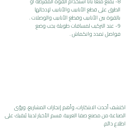
8- يمنع منعاً باتاً استخدام القوة المفرطة أو
الطرق على قطع الأنابيب والأنابيب لإدخالها
بالقوة بين الأنابيب وقطع الأنابيب والوصلات .
9- عند التركيب لمسافات طويلة يجب وضع
فواصل تمدد وانكماش .
اكتشف أحدث الابتكارات، وأهم إنجازات المشاريع، ورؤى
الصناعة من مصنع صفا العربية. قسم الأخبار لدينا يُبقيك على
اطلاع دائم.