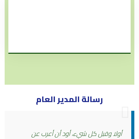
مواسير PVC / UPVC صفا
مواسير صفا UPVC الأستندر البريطاني EN1542
رسالة المدير العام
أولا وقبل كل شيء، أود أن أعرب عن