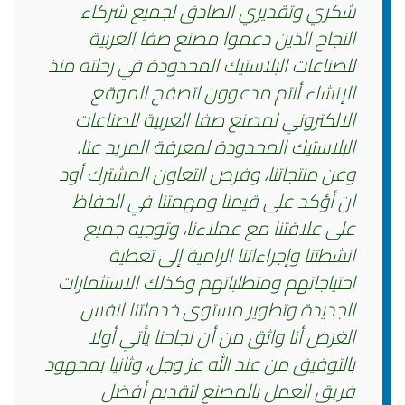
شكري وتقديري الصادق لجميع شركاء
النجاح الذين دعموا مصنع صفا العربية
للصناعات البلاستيك المحدودة في رحلته منذ
الإنشاء أنتم مدعوون لتصفح الموقع
الالكتروني لمصنع صفا العربية للصناعات
البلاستيك المحدودة لمعرفة المزيد عنا،
وعن منتجاتنا، وفرص التعاون المشترك ‎أود
ان أؤكد على قيمنا ومهمتنا في الحفاظ
على علاقتنا مع عملاءنا، وتوجيه جميع
انشطتنا وإجراءاتنا الرامية إلى تغطية
احتياجاتهم ومتطلباتهم وكذلك الاستثمارات
الجديدة وتطوير مستوى خدماتنا لنفس
الغرض ‎أنا واثق من أن نجاحنا يأتي أولا
بالتوفيق من عند الله عز وجل، وثانيا بمجهود
فريق العمل بالمصنع لتقديم أفضل