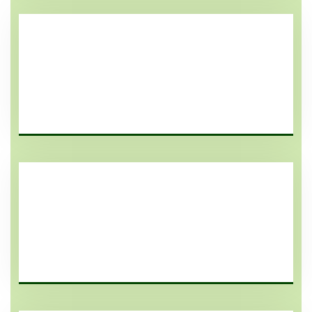
مواسير PVC / UPVC صفا
مواسير صفا UPVC الأستندر الالماني DIN 19534
مواسير PVC / UPVC صفا
مواسير صفا UPVC الأستندر البريطاني BS3505 &
3506