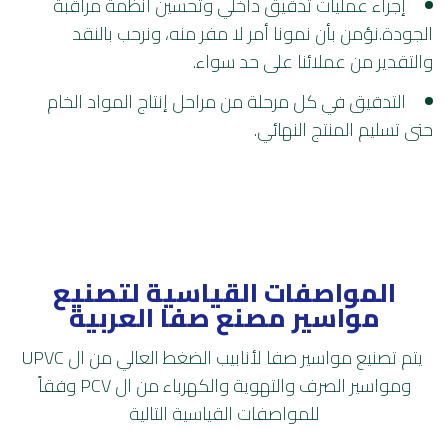
إجراء عمليات تدقيق داخلي وتحسين أنظمة مراقبة
الجودة.نؤمن بأن نمونا أمر لا مفر منه، ونرحب بالنقد
والتقدير من عملائنا على حد سواء.
التدقيق في كل مرحلة من مراحل إنتاج المواد الخام
حتى تسليم المنتج النهائي.
المواصفات القياسية لتصنيع
مواسير مصنع صفا العربية
يتم تصنيع
مواسير صفا
لأنابيب الضغط العالي من ال UPVC
ومواسير الصرف والتهوية والكهرباء من ال PCV وفقاً
للمواصفات
القياسية التالية