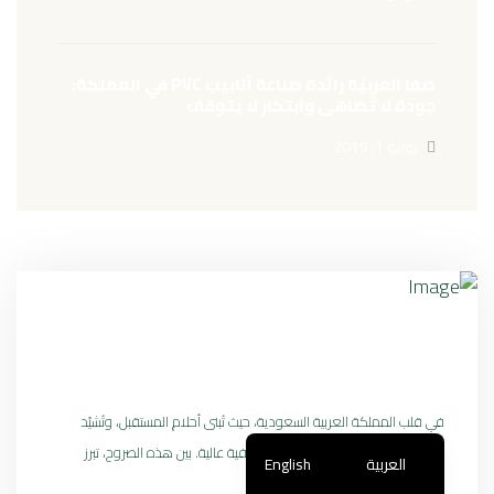
صفا العربيّة رائدة صناعة أنابيب PVC في المملكة:
جودة لا تُضاهى وابتكار لا يتوقف
يونيو 1, 2019
مصنع صفا العربية لمواسير بي في سي الجودة
والابتكار منذ 2006
في قلب المملكة العربية السعودية، حيث تُبنى أحلام المستقبل، وتُشيّد
صروح العمران، تُنسج قصص النجاح بحرفية عالية. بين هذه الصروح، تبرز
العربية
English
أنابيب...